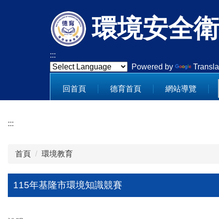
跳
環境安全衛
到
主
要
內
:::
容
Powered by
Transla
區
回首頁
德育首頁
網站導覽
:::
首頁
環境教育
115年基隆市環境知識競賽