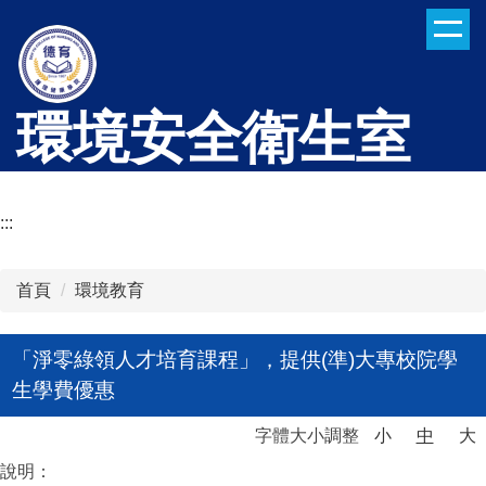
跳
到
主
要
環境安全衛生室
內
容
區
:::
首頁
環境教育
「淨零綠領人才培育課程」，提供(準)大專校院學
生學費優惠
字體大小調整
小
中
大
說明：