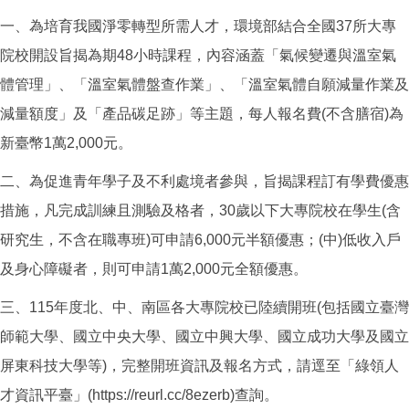
一、為培育我國淨零轉型所需人才，環境部結合全國37所大專
院校開設旨揭為期48小時課程，內容涵蓋「氣候變遷與溫室氣
體管理」、「溫室氣體盤查作業」、「溫室氣體自願減量作業及
減量額度」及「產品碳足跡」等主題，每人報名費(不含膳宿)為
新臺幣1萬2,000元。
二、為促進青年學子及不利處境者參與，旨揭課程訂有學費優惠
措施，凡完成訓練且測驗及格者，30歲以下大專院校在學生(含
研究生，不含在職專班)可申請6,000元半額優惠；(中)低收入戶
及身心障礙者，則可申請1萬2,000元全額優惠。
三、115年度北、中、南區各大專院校已陸續開班(包括國立臺灣
師範大學、國立中央大學、國立中興大學、國立成功大學及國立
屏東科技大學等)，完整開班資訊及報名方式，請逕至「綠領人
才資訊平臺」(https://reurl.cc/8ezerb)查詢。